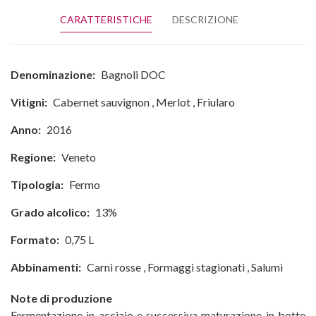
CARATTERISTICHE
DESCRIZIONE
Denominazione:
Bagnoli DOC
Vitigni:
Cabernet sauvignon
,
Merlot
,
Friularo
Anno:
2016
Regione:
Veneto
Tipologia:
Fermo
Grado alcolico:
13%
Formato:
0,75 L
Abbinamenti:
Carni rosse
,
Formaggi stagionati
,
Salumi
Note di produzione
Fermentazione in acciaio e successiva maturazione in botte