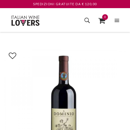
SPEDIZIONI GRATUITE
DA € 120,00
0