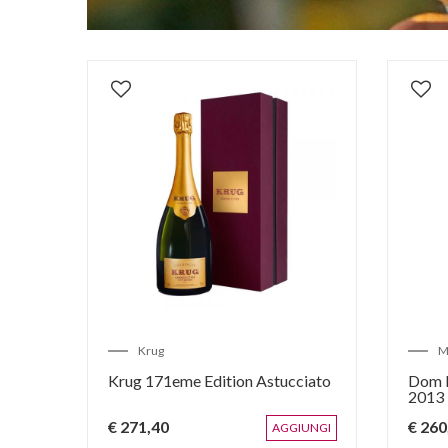
Krug
M
Krug 171eme Edition Astucciato
Dom P
2013
€ 271,40
€ 260
AGGIUNGI