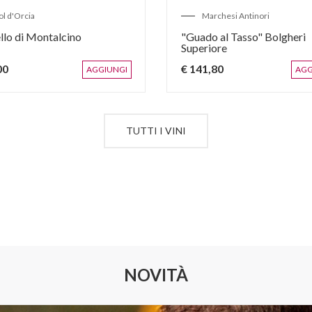
ol d'Orcia
Marchesi Antinori
llo di Montalcino
"Guado al Tasso" Bolgheri
Superiore
00
€ 141,80
AGGIUNGI
AGG
TUTTI I VINI
NOVITÀ