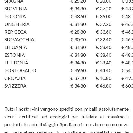
SPAGNA
€ 25.20
€ 28.80
€ 33.
SLOVENIA
€ 34.80
€ 37.20
€ 43.
POLONIA
€ 33.60
€ 36.00
€ 48.
UNGHERIA
€ 34.80
€ 37.20
€ 46.
REP. CECA
€ 28.80
€ 33.60
€ 46.
SLOVACCHIA
€ 30.00
€ 32.40
€ 46.
LITUANIA
€ 34.80
€ 38.40
€ 48.
ESTONIA
€ 34.80
€ 38.40
€ 48.
LETTONIA
€ 34.80
€ 38.40
€ 48.
PORTOGALLO
€ 39.60
€ 44.40
€ 54.
CROAZIA
€ 37.20
€ 40.80
€ 49.
SVIZZERA
€ 34.80
€ 46.80
€ 60.
Tutti i nostri vini vengono spediti con imballi assolutamente
sicuri, certificati ed ecologici per tutelare al massimo i
prodotti durante il viaggio. Spediamo il tuo vino con un nuovo
ed innovativo sistema di imballaggio progettato per le