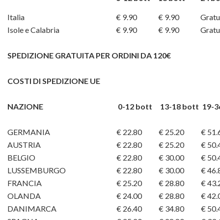
Italia
€ 9.90
€ 9.90
Gratu
Isole e Calabria
€ 9.90
€ 9.90
Gratu
SPEDIZIONE GRATUITA PER ORDINI DA 120€
COSTI DI SPEDIZIONE UE
NAZIONE
0-12 bott
13-18 bott
19-3
GERMANIA
€ 22.80
€ 25.20
€ 51.
AUSTRIA
€ 22.80
€ 25.20
€ 50.
BELGIO
€ 22.80
€ 30.00
€ 50.
LUSSEMBURGO
€ 22.80
€ 30.00
€ 46.
FRANCIA
€ 25.20
€ 28.80
€ 43.
OLANDA
€ 24.00
€ 28.80
€ 42.
DANIMARCA
€ 26.40
€ 34.80
€ 50.