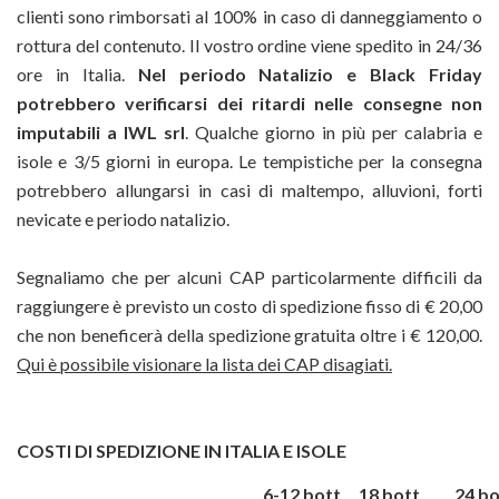
clienti sono rimborsati al 100% in caso di danneggiamento o
rottura del contenuto. Il vostro ordine viene spedito in 24/36
ore in Italia.
Nel periodo Natalizio e Black Friday
potrebbero verificarsi dei ritardi nelle consegne non
imputabili a IWL srl
. Qualche giorno in più per calabria e
isole e 3/5 giorni in europa. Le tempistiche per la consegna
potrebbero allungarsi in casi di maltempo, alluvioni, forti
nevicate e periodo natalizio.
Segnaliamo che per alcuni CAP particolarmente difficili da
raggiungere è previsto un costo di spedizione fisso di € 20,00
che non beneficerà della spedizione gratuita oltre i € 120,00.
Qui è possibile visionare la lista dei CAP disagiati.
COSTI DI SPEDIZIONE IN ITALIA E ISOLE
6-12 bott
18 bott
24 bo