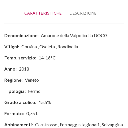
CARATTERISTICHE
DESCRIZIONE
Denominazione:
Amarone della Valpolicella DOCG
Vitigni:
Corvina
,
Oseleta
,
Rondinella
Temp. servizio:
14-16°C
Anno:
2018
Regione:
Veneto
Tipologia:
Fermo
Grado alcolico:
15.5%
Formato:
0,75 L
Abbinamenti:
Carni rosse
,
Formaggi stagionati
,
Selvaggina