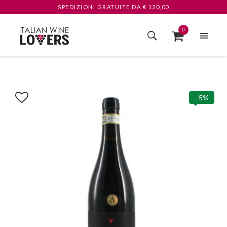
SPEDIZIONI GRATUITE
DA € 120,00
0
- 5%