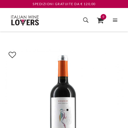
SPEDIZIONI GRATUITE
DA € 120,00
0