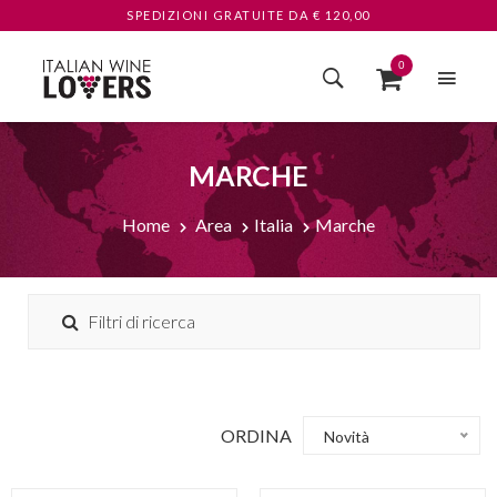
SPEDIZIONI GRATUITE
DA € 120,00
0
MARCHE
Home
Area
Italia
Marche
Filtri di ricerca
ORDINA
Novità