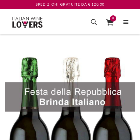
SPEDIZIONI GRATUITE
DA € 120,00
0