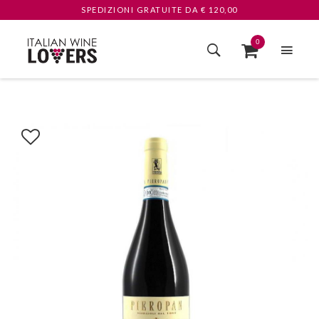
SPEDIZIONI GRATUITE
DA € 120,00
0