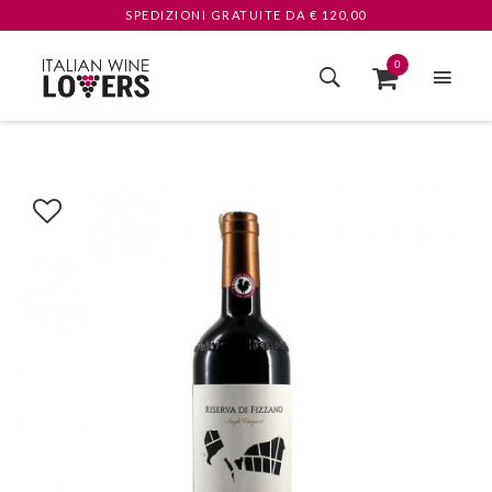
SPEDIZIONI GRATUITE
DA € 120,00
0