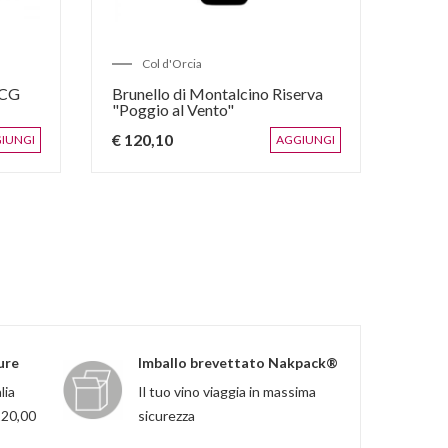
Col d'Orcia
C
OCG
Brunello di Montalcino Riserva
Brune
"Poggio al Vento"
Bian
€ 120,10
€ 70
IUNGI
AGGIUNGI
ure
Imballo brevettato Nakpack®
lia
Il tuo vino viaggia in massima
120,00
sicurezza