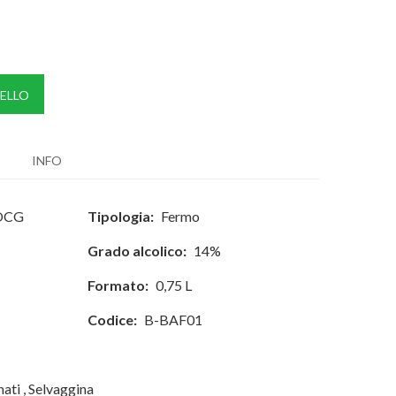
ELLO
INFO
DOCG
Tipologia:
Fermo
Grado alcolico:
14%
Formato:
0,75 L
Codice:
B-BAF01
nati
,
Selvaggina