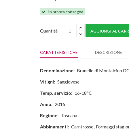
In pronta consegna
Quantità
AGGIUNGI AL CARR
CARATTERISTICHE
DESCRIZIONE
Denominazione:
Brunello di Montalcino 
Vitigni:
Sangiovese
Temp. servizio:
16-18°C
Anno:
2016
Regione:
Toscana
Abbinamenti:
Carni rosse
,
Formaggi stagio