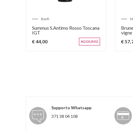
Banfi
M
nuta
Summus S.Antimo Rosso Toscana
Brune
IGT
vigne
€ 44,00
€ 57,
IUNGI
AGGIUNGI
Supporto Whatsapp
371 38 04 108