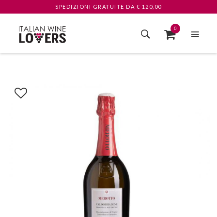
SPEDIZIONI GRATUITE
DA € 120,00
0