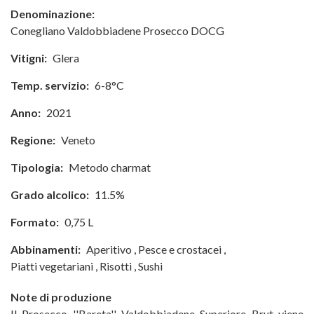
Denominazione:
Conegliano Valdobbiadene Prosecco DOCG
Vitigni:
Glera
Temp. servizio:
6-8°C
Anno:
2021
Regione:
Veneto
Tipologia:
Metodo charmat
Grado alcolico:
11.5%
Formato:
0,75 L
Abbinamenti:
Aperitivo
,
Pesce e crostacei
,
Piatti vegetariani
,
Risotti
,
Sushi
Note di produzione
Il Prosecco ''Bareta'' Valdobbiadene Superiore Brut viene