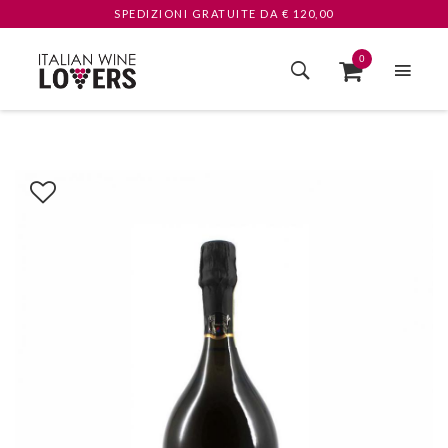
SPEDIZIONI GRATUITE
DA € 120,00
0