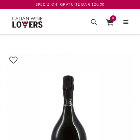
SPEDIZIONI GRATUITE
DA € 120,00
0