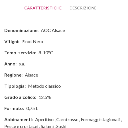
CARATTERISTICHE
DESCRIZIONE
Denominazione:
AOC Alsace
Vitigni:
Pinot Nero
Temp. servizio:
8-10°C
Anno:
s.a.
Regione:
Alsace
Tipologia:
Metodo classico
Grado alcolico:
12.5%
Formato:
0,75 L
Abbinamenti:
Aperitivo
,
Carni rosse
,
Formaggi stagionati
,
Pesce e crostacei
,
Salumi
,
Sushi