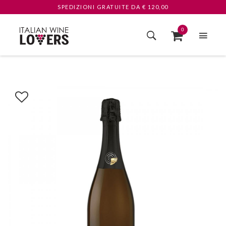
SPEDIZIONI GRATUITE
DA € 120,00
0