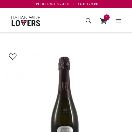
SPEDIZIONI GRATUITE
DA € 120,00
0