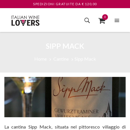
SPEDIZIONI GRATUITE
DA € 120,00
0
SIPP MACK
Home
Cantine
Sipp Mack
La cantina Sipp Mack, situata nel pittoresco villaggio di