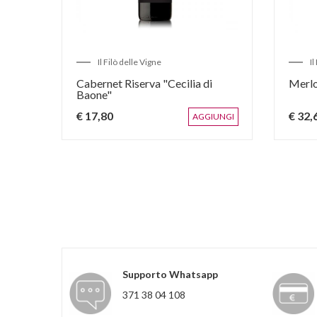
Il Filò delle Vigne
Il
num
Cabernet Riserva "Cecilia di
Merlo
Baone"
€ 17,80
€ 32,
IUNGI
AGGIUNGI
Supporto Whatsapp
371 38 04 108