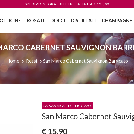
SPEDIZIONI GRATUITE
IN ITALIA
DA € 120,00
OLLICINE
ROSATI
DOLCI
DISTILLATI
CHAMPAGNE
MARCO CABERNET SAUVIGNON BARR
Home
Rossi
San Marco Cabernet Sauvignon Barricato
SALVAN VIGNE DEL PIGOZZO
San Marco Cabernet Sauvi
€ 15,90