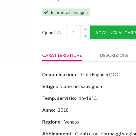
In pronta consegna
Quantità
AGGIUNGI AL CARR
CARATTERISTICHE
DESCRIZIONE
Denominazione:
Colli Euganei DOC
Vitigni:
Cabernet sauvignon
Temp. servizio:
16-18°C
Anno:
2018
Regione:
Veneto
Abbinamenti:
Carni rosse
,
Formaggi stagio