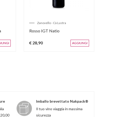
Zanovello - Cà Lustra
C
a
Rosso IGT Natio
Ross
€ 28,90
€ 20
IUNGI
AGGIUNGI
ure
Imballo brevettato Nakpack®
lia
Il tuo vino viaggia in massima
120,00
sicurezza