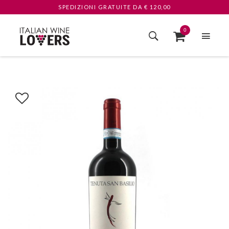
SPEDIZIONI GRATUITE
DA € 120,00
0