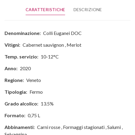
CARATTERISTICHE
DESCRIZIONE
Denominazione:
Colli Euganei DOC
Vitigni:
Cabernet sauvignon
,
Merlot
Temp. servizio:
10-12°C
Anno:
2020
Regione:
Veneto
Tipologia:
Fermo
Grado alcolico:
13.5%
Formato:
0,75 L
Abbinamenti:
Carni rosse
,
Formaggi stagionati
,
Salumi
,
Selvaggina