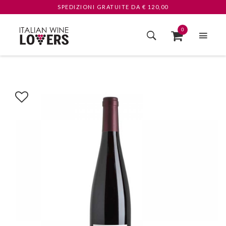
SPEDIZIONI GRATUITE
DA € 120,00
0