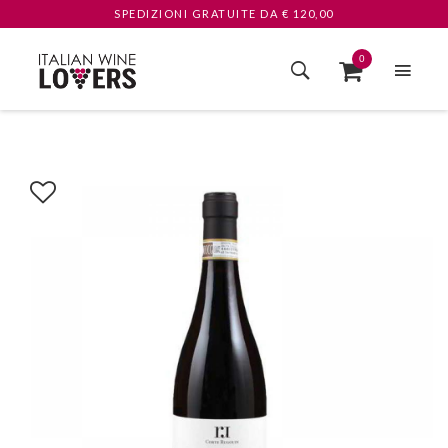
SPEDIZIONI GRATUITE
DA € 120,00
0