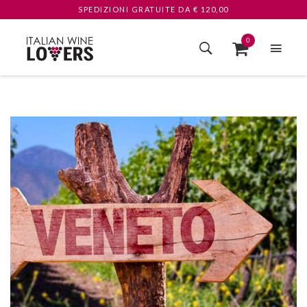
SPEDIZIONI GRATUITE
DA € 120,00
0