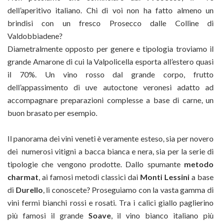
dell’aperitivo italiano. Chi di voi non ha fatto almeno un
brindisi con un fresco Prosecco dalle Colline di
Valdobbiadene?
Diametralmente opposto per genere e tipologia troviamo il
grande Amarone di cui la Valpolicella esporta all’estero quasi
il 70%. Un vino rosso dal grande corpo, frutto
dell’appassimento di uve autoctone veronesi adatto ad
accompagnare preparazioni complesse a base di carne, un
buon brasato per esempio.
Il panorama dei vini veneti è veramente esteso, sia per novero
dei numerosi vitigni a bacca bianca e nera, sia per la serie di
tipologie che vengono prodotte. Dallo spumante
metodo
charmat
, ai famosi metodi classici dai
Monti Lessini
a base
di
Durello
, li conoscete? Proseguiamo con la vasta gamma di
vini fermi bianchi rossi e rosati. Tra i calici giallo paglierino
più famosi il grande
Soave
, il vino bianco italiano più