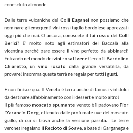
conosciuto al mondo.
Dalle terre vulcaniche dei
Colli Euganei
non possiamo che
nominare gli emergenti vini rossi taglio bordolese apprezzati
oggi più che mai. O ancora, conoscete il
tai rosso
dei
Colli
Berici
? E’ molto noto agli estimatori del Baccalà alla
vicentina perché pare essere il vino perfetto da abbinarci!
Entrando nel mondo dei
vini rosati veneti
ecco il
Bardolino
Chiaretto
, un
vino rosato
dalla grande versatilità, da
provare! Insomma questa terrà ne regala per tutti i gusti.
E non finisce qua: Il Veneto è terra anche di famosi vini dolci
da destinare all’abbinamento con il dessert e molto altro!
Il più famoso
moscato spumante
veneto è il padovano
Fior
D’arancio Docg
, ottenuto dalle profumate uve del moscato
giallo, di cui si trova anche la versione passita. Le terre
veronesi regalano il
Recioto di Soave
, a base di Garganega e