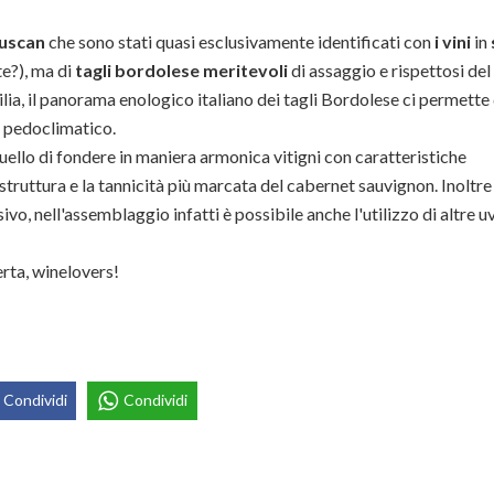
uscan
che sono stati quasi esclusivamente identificati con
i vini
in
te?), ma di
tagli bordolese meritevoli
di assaggio e rispettosi del
cilia, il panorama enologico italiano dei tagli Bordolese ci permette 
e pedoclimatico.
uello di fondere in maniera armonica vitigni con caratteristiche
ruttura e la tannicità più marcata del cabernet sauvignon. Inoltre 
ivo, nell'assemblaggio infatti è possibile anche l'utilizzo di altre u
erta, winelovers!
Condividi
Condividi