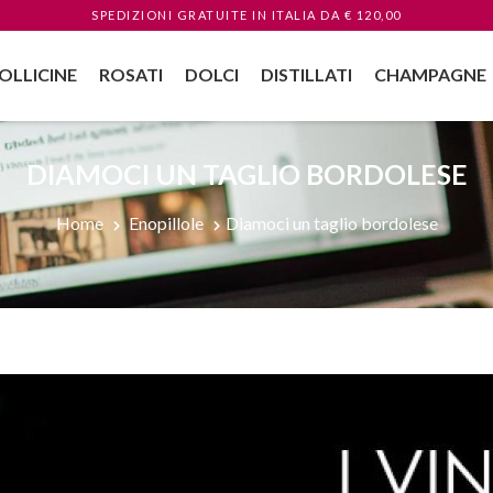
SPEDIZIONI GRATUITE
IN ITALIA
DA € 120,00
OLLICINE
ROSATI
DOLCI
DISTILLATI
CHAMPAGNE
DIAMOCI UN TAGLIO BORDOLESE
Home
Enopillole
Diamoci un taglio bordolese