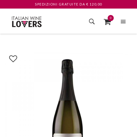
SPEDIZIONI GRATUITE
DA € 120,00
0