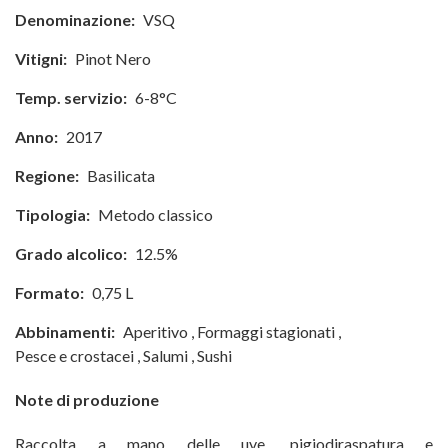
Denominazione:
VSQ
Vitigni:
Pinot Nero
Temp. servizio:
6-8°C
Anno:
2017
Regione:
Basilicata
Tipologia:
Metodo classico
Grado alcolico:
12.5%
Formato:
0,75 L
Abbinamenti:
Aperitivo
,
Formaggi stagionati
,
Pesce e crostacei
,
Salumi
,
Sushi
Note di produzione
Raccolta a mano delle uve, pigiodiraspatura e