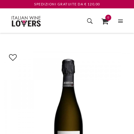
SPEDIZIONI GRATUITE
DA € 120,00
0