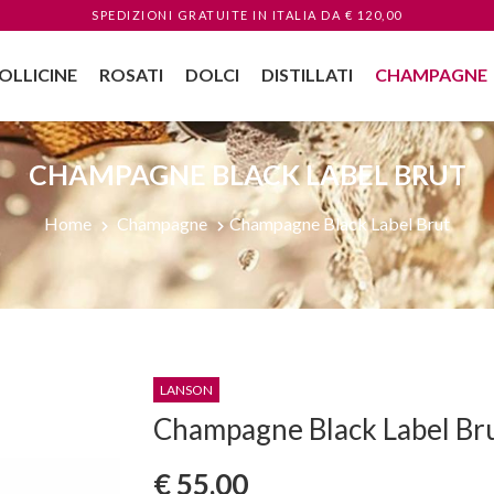
SPEDIZIONI GRATUITE
IN ITALIA
DA € 120,00
OLLICINE
ROSATI
DOLCI
DISTILLATI
CHAMPAGNE
CHAMPAGNE BLACK LABEL BRUT
Home
Champagne
Champagne Black Label Brut
LANSON
Champagne Black Label Br
€ 55,00