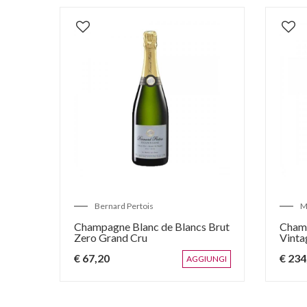
Bernard Pertois
M
Champagne Blanc de Blancs Brut
Cham
Zero Grand Cru
Vinta
€ 67,20
€ 234
IUNGI
AGGIUNGI