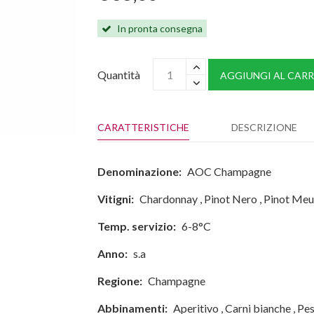
In pronta consegna
Quantità
AGGIUNGI AL CARR
CARATTERISTICHE
DESCRIZIONE
Denominazione:
AOC Champagne
Vitigni:
Chardonnay
,
Pinot Nero
,
Pinot Meu
Temp. servizio:
6-8°C
Anno:
s.a
Regione:
Champagne
Abbinamenti:
Aperitivo
,
Carni bianche
,
Pes