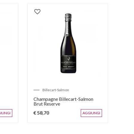
Billecart-Salmon
Champagne Billecart-Salmon
Cham
Brut Reserve
€ 58,70
€ 77
IUNGI
AGGIUNGI