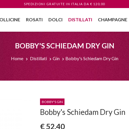
SPEDIZIONI GRATUITE
IN ITALIA
DA € 120,00
OLLICINE
ROSATI
DOLCI
DISTILLATI
CHAMPAGNE
BOBBY'S SCHIEDAM DRY GIN
Home
Distillati
Gin
Bobby's Schiedam Dry Gin
BOBBY'S GIN
Bobby's Schiedam Dry Gin
€ 52,40