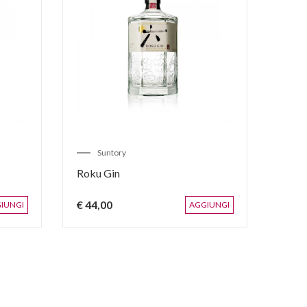
Suntory
C
Roku Gin
Gin 
€ 44,00
€ 52
IUNGI
AGGIUNGI