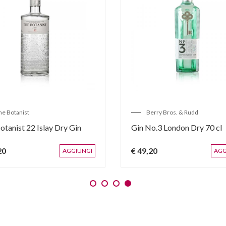
he Botanist
Berry Bros. & Rudd
otanist 22 Islay Dry Gin
Gin No.3 London Dry 70 cl
20
€ 49,20
AGGIUNGI
AGG