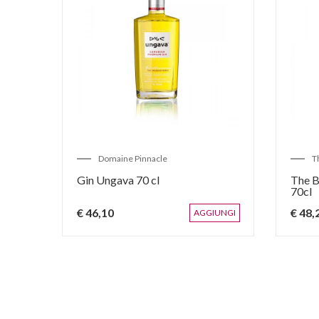
Domaine Pinnacle
T
Gin Ungava 70 cl
The B
70cl
€ 46,10
€ 48,
IUNGI
AGGIUNGI