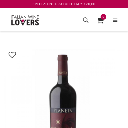
SPEDIZIONI GRATUITE
DA € 120,00
0