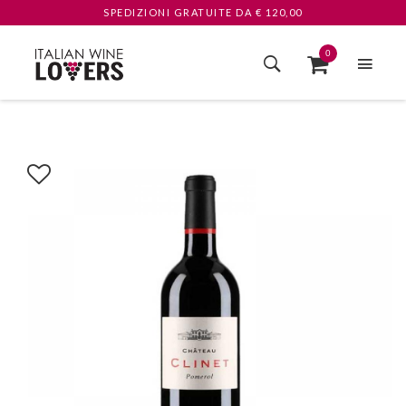
SPEDIZIONI GRATUITE
DA € 120,00
0