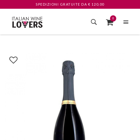
SPEDIZIONI GRATUITE
DA € 120,00
0