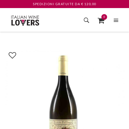
SPEDIZIONI GRATUITE
DA € 120,00
0