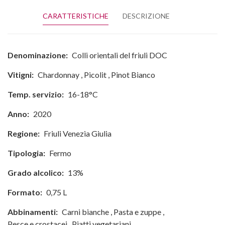
CARATTERISTICHE
DESCRIZIONE
Denominazione:
Colli orientali del friuli DOC
Vitigni:
Chardonnay
,
Picolit
,
Pinot Bianco
Temp. servizio:
16-18°C
Anno:
2020
Regione:
Friuli Venezia Giulia
Tipologia:
Fermo
Grado alcolico:
13%
Formato:
0,75 L
Abbinamenti:
Carni bianche
,
Pasta e zuppe
,
Pesce e crostacei
,
Piatti vegetariani