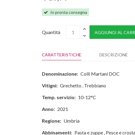
In pronta consegna
Quantità
AGGIUNGI AL CARR
CARATTERISTICHE
DESCRIZIONE
Denominazione:
Colli Martani DOC
Vitigni:
Grechetto
,
Trebbiano
Temp. servizio:
10-12°C
Anno:
2021
Regione:
Umbria
Abbinamenti:
Pasta e zuppe
,
Pesce e crost