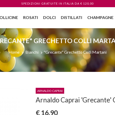
SPEDIZIONI GRATUITE
IN ITALIA
DA € 120,00
OLLICINE
ROSATI
DOLCI
DISTILLATI
CHAMPAGNE
GRECANTE" GRECHETTO COLLI MARTA
Home
Bianchi
"Grecante" Grechetto Colli Martani
ARNALDO CAPRAI
Arnaldo Caprai 'Grecante' 
€ 16,90