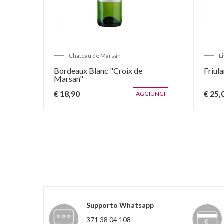
Chateau de Marsan
L
Bordeaux Blanc "Croix de
Friul
Marsan"
€ 18,90
€ 25,
IUNGI
AGGIUNGI
Supporto Whatsapp
371 38 04 108