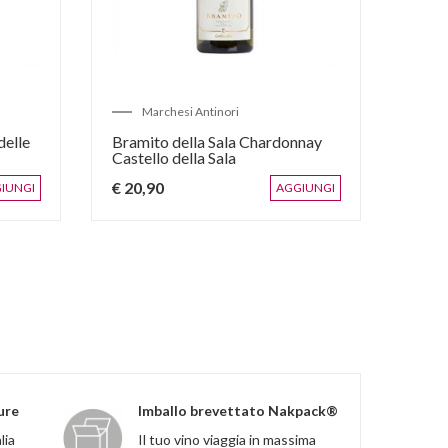
Marchesi Antinori
V
delle
Bramito della Sala Chardonnay
Friul
Castello della Sala
€ 20,90
€ 25
IUNGI
AGGIUNGI
ure
Imballo brevettato Nakpack®
lia
Il tuo vino viaggia in massima