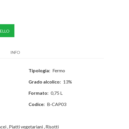
ELLO
INFO
Tipologia:
Fermo
Grado alcolico:
13%
Formato:
0,75 L
Codice:
B-CAP03
acei
,
Piatti vegetariani
,
Risotti