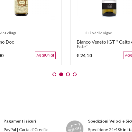
ivio Felluga
Il Filò delle Vigne
ano Doc
Bianco Veneto IGT " Calto 
Fate"
00
€ 24,10
AGGIUNGI
AGG
Pagamenti sicuri
Spedizioni Veloci e Sic
PayPal | Carta di Credito
Spedizione 24/48h in Ita