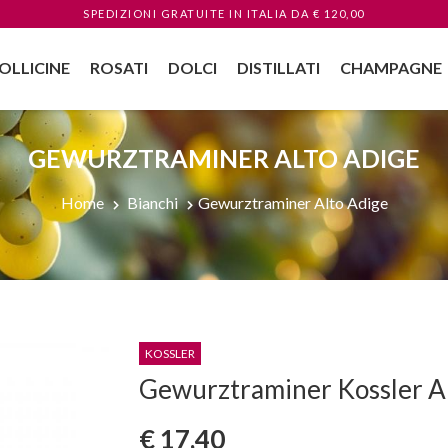
SPEDIZIONI GRATUITE
IN ITALIA
DA € 120,00
OLLICINE
ROSATI
DOLCI
DISTILLATI
CHAMPAGNE
GEWURZTRAMINER ALTO ADIGE
Home
Bianchi
Gewurztraminer Alto Adige
KOSSLER
Gewurztraminer Kossler A
€ 17,40