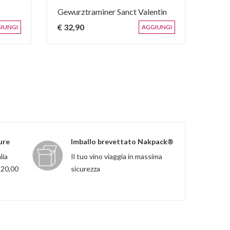
Gewurztraminer Sanct Valentin
A.A.
€ 32,90
€ 42
IUNGI
AGGIUNGI
ure
Imballo brevettato Nakpack®
lia
Il tuo vino viaggia in massima
120,00
sicurezza