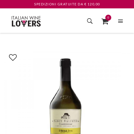
SPEDIZIONI GRATUITE
DA € 120,00
0