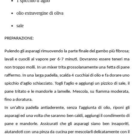
1 spicchio d’aglio
olio extravergine di oliva
sale
PREPARAZIONE:
Pulendo gli asparagi rimuovendo la parte finale del gambo più fibrosa;
lavali e cuocili al vapore per 6-7 minuti. Dovranno essere teneri ma
non troppo molli. In un mixer trita grossolanamente una fetta di pane
raffermo. In una larga padella, scalda 4 cucchiai di olio e fa dorare uno
spicchio d'aglio schiacciato. Togli l'aglio e aggiungi un pizzico di sale, il
pane tritato e le mandorle a lamelle. Mescola, su fiamma moderata,
fino a doratura.
In un'altra padella antiaderente, senza l'aggiunta di olio, riponi gli
asparagi ed una volta che saranno ben caldi, aggiungi il condimento di
pane e mandorle. Assicurati che gli asparagi siano ben insaporiti,
aiutandoti con una pinza da cucina per mescolarli delicatamente con il