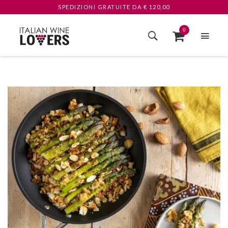
SPEDIZIONI GRATUITE
DA € 120,00
0