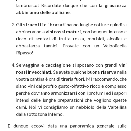
lambrusco! Ricordate dunque che con la
grassezza
abbiniamo delle bollicine
.
Gli
stracotti e i brasati
hanno lunghe cotture quindi si
abbineranno a
vini rossi maturi,
con bouquet intenso e
ricco di sentori di frutta rossa, morbidi, alcolici e
abbastanza tannici. Provate con un Valpolicella
Ripasso!
Selvaggina e cacciagione
si sposano con grandi
vini
rossi invecchiati
. Se avete qualche buona
riserva
nella
vostra cantina è ora di tirarla fuori. Mi raccomando, che
siano vini dal profilo gusto-olfattivo ricco e complesso
perché dovranno armonizzarsi con i profumi ed i sapori
intensi delle lunghe preparazioni che vogliono queste
carni. Noi vi consigliamo un nebbiolo della Valtellina
dalla sottozona Inferno.
E dunque eccovi data una panoramica generale sulle