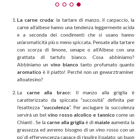
La carne cruda
: la tartare di manzo, il carpaccio, la
carne all’albese hanno una tendenza leggermente acida
e a seconda dei condimenti che si usano hanno
un’aromaticità più o meno spiccata. Pensate alla tartare
con scorza di limone, senape o all’Albese con una
grattata di tartufo bianco. Cosa abbiniamo?
Abbiniamo un
vino bianco
tanto profumato quanto
aromatico
è il piatto! Perché non un gewurztraminer
altoatesino?
La
carne alla brac
e: Il manzo alla griglia è
caratterizzato da spiccata “succosità” definita per
l’esattezza “
succulenza
”. Per asciugare la succulenza
servirà un bel
vino rosso alcolico e tannico
come un
Chianti . Se la
carne alla griglia
è di
maiale
aumenta la
grassezza ed avremo bisogno di un vino rosso con un
po’ di effervescenza capace di ripulire il palato: un buon