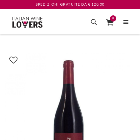
SPEDIZIONI GRATUITE
DA € 120,00
0