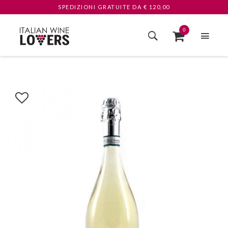
SPEDIZIONI GRATUITE
DA € 120,00
0