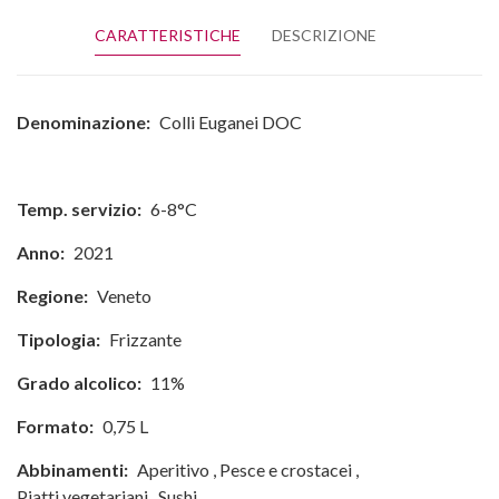
CARATTERISTICHE
DESCRIZIONE
Denominazione:
Colli Euganei DOC
Temp. servizio:
6-8°C
Anno:
2021
Regione:
Veneto
Tipologia:
Frizzante
Grado alcolico:
11%
Formato:
0,75 L
Abbinamenti:
Aperitivo
,
Pesce e crostacei
,
Piatti vegetariani
,
Sushi