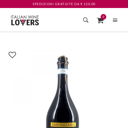
SPEDIZIONI GRATUITE
DA € 120,00
0