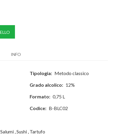
ELLO
INFO
Tipologia:
Metodo classico
Grado alcolico:
12%
Formato:
0,75 L
Codice:
B-BLC02
Salumi
,
Sushi
,
Tartufo