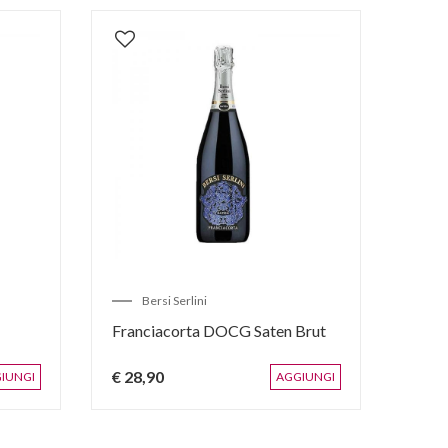
Villa Franciacorta
Bellavista
Franciacorta Brut Emozione
Franciacorta Millesi
Magnum
Saten Docg
€ 63,00
€ 56,20
AGGIUNGI