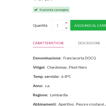
In pronta consegna
Quantità
AGGIUNGI AL CARR
CARATTERISTICHE
DESCRIZIONE
Denominazione:
Franciacorta DOCG
Vitigni:
Chardonnay
,
Pinot Nero
Temp. servizio:
6-8°C
Anno:
s.a.
Regione:
Lombardia
Abbinamenti:
Aperitivo
,
Pesce e crostacei
,