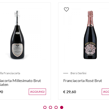
Bersi Serlini
ut
Franciacorta DOCG Saten Brut
€ 28,90
AGGIUNGI
AGGIUNGI