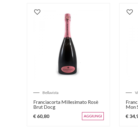
Villa Franciacorta
Bersi Serlini
Franciacorta Millesimato Brut
Franciacorta Rosé Br
Mon Saten
€ 34,90
€ 29,60
AGGIUNGI