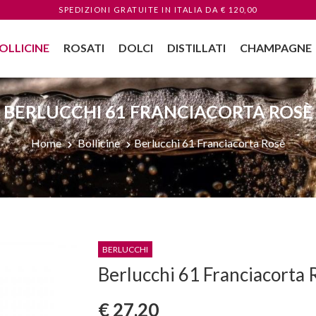
SPEDIZIONI GRATUITE
IN ITALIA
DA € 120,00
OLLICINE
ROSATI
DOLCI
DISTILLATI
CHAMPAGNE
BERLUCCHI 61 FRANCIACORTA ROSÈ
Home
Bollicine
Berlucchi 61 Franciacorta Rosè
BERLUCCHI
Berlucchi 61 Franciacorta 
€ 27,20