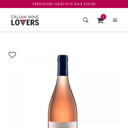
SPEDIZIONI GRATUITE
DA € 120,00
0