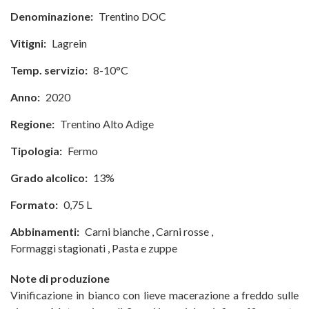
Denominazione:
Trentino DOC
Vitigni:
Lagrein
Temp. servizio:
8-10°C
Anno:
2020
Regione:
Trentino Alto Adige
Tipologia:
Fermo
Grado alcolico:
13%
Formato:
0,75 L
Abbinamenti:
Carni bianche
,
Carni rosse
,
Formaggi stagionati
,
Pasta e zuppe
Note di produzione
Vinificazione in bianco con lieve macerazione a freddo sulle