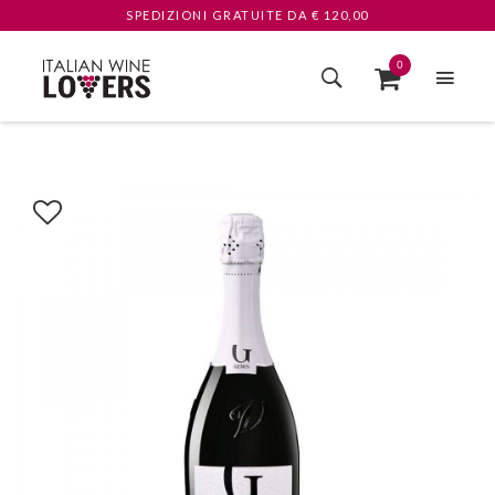
SPEDIZIONI GRATUITE
DA € 120,00
0