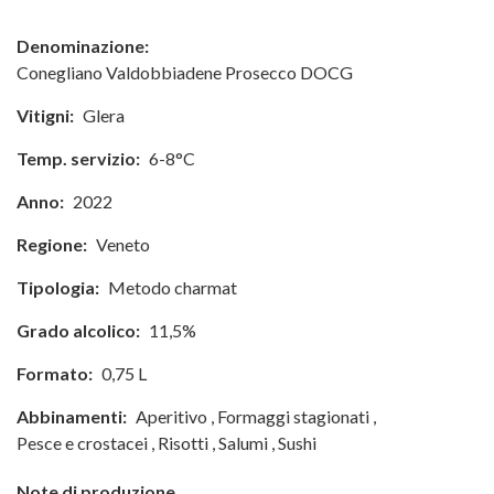
Denominazione:
Conegliano Valdobbiadene Prosecco DOCG
Vitigni:
Glera
Temp. servizio:
6-8°C
Anno:
2022
Regione:
Veneto
Tipologia:
Metodo charmat
Grado alcolico:
11,5%
Formato:
0,75 L
Abbinamenti:
Aperitivo
,
Formaggi stagionati
,
Pesce e crostacei
,
Risotti
,
Salumi
,
Sushi
Note di produzione