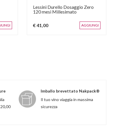
Lessini Durello Dosaggio Zero
Meto
120 mesi Millesimato
€ 41,00
€ 45
IUNGI
AGGIUNGI
ure
Imballo brevettato Nakpack®
lia
Il tuo vino viaggia in massima
120,00
sicurezza