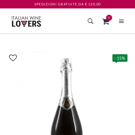
SPEDIZIONI GRATUITE
DA € 120,00
0
- 15%