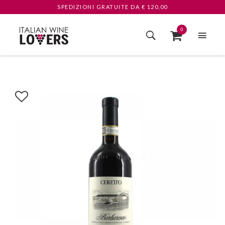
SPEDIZIONI GRATUITE
DA € 120,00
0