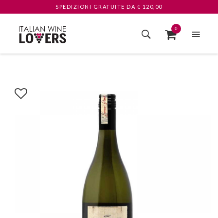
SPEDIZIONI GRATUITE
DA € 120,00
0