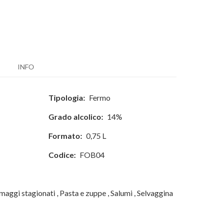
INFO
Tipologia:
Fermo
Grado alcolico:
14%
Formato:
0,75 L
Codice:
FOB04
maggi stagionati
,
Pasta e zuppe
,
Salumi
,
Selvaggina