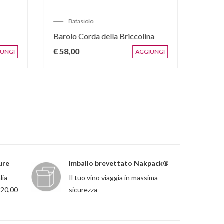
Batasiolo
t DOCG
Langhe Rosso
D
€ 16,90
€
AGGIUNGI
AGGIUNGI
ure
Imballo brevettato Nakpack®
lia
Il tuo vino viaggia in massima
120,00
sicurezza