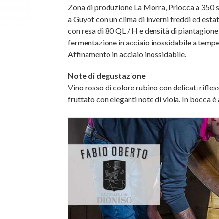
Zona di produzione La Morra, Priocca a 350 s
a Guyot con un clima di inverni freddi ed estat
con resa di 80 QL / H e densità di piantagio
fermentazione in acciaio inossidabile a tempera
Affinamento in acciaio inossidabile.
Note di degustazione
Vino rosso di colore rubino con delicati rifle
fruttato con eleganti note di viola. In bocca è