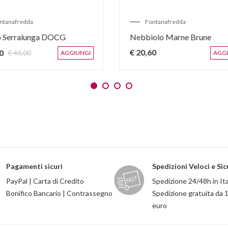
Batasiolo
Prunotto
rolo Corda della Briccolina
Barbaresco Bric Turo
58,00
€ 56,00
AGGIUNGI
Pagamenti sicuri
Spedizioni Veloci e Sic
PayPal | Carta di Credito
Spedizione 24/48h in Ita
Bonifico Bancario | Contrassegno
Spedizione gratuita da 
euro