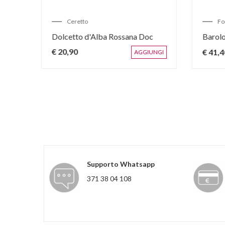
Fontanafredda
G
Nebbiolo Marne Brune
Ba
€ 20,60
€ 
AGGIUNGI
AGGIUNGI
Supporto Whatsapp
371 38 04 108