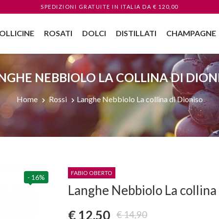
SPEDIZIONI GRATUITE
IN ITALIA
DA € 120,00
OLLICINE
ROSATI
DOLCI
DISTILLATI
CHAMPAGNE
NGHE NEBBIOLO LA COLLINA DI DION
Home
Rossi
Langhe Nebbiolo La collina di Dioniso
FABIO OBERTO
- 16%
Langhe Nebbiolo La collina 
€ 12,50
€ 14,90