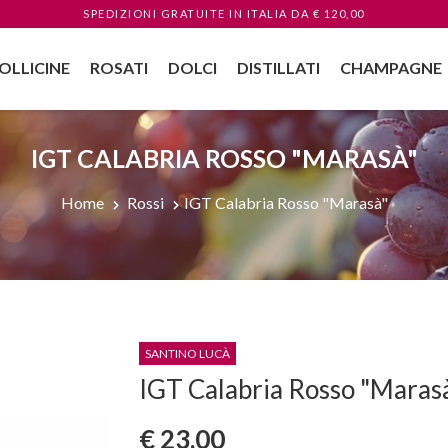
SPEDIZIONI GRATUITE
IN ITALIA
DA € 120,00
OLLICINE
ROSATI
DOLCI
DISTILLATI
CHAMPAGNE
IGT CALABRIA ROSSO "MARASÀ"
Home
Rossi
IGT Calabria Rosso "Marasà"
SANTINO LUCÀ
IGT Calabria Rosso "Maras
€ 23,00