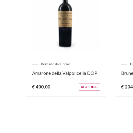
Romano dal Forno
B
Amarone della Valpolicella DOP
Brune
€ 400,00
€ 204
IUNGI
AGGIUNGI