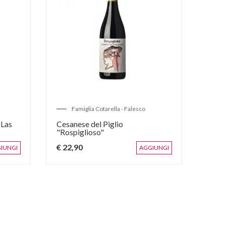
Famiglia Cotarella - Falesco
R
 Las
Cesanese del Piglio
Caber
"Rospiglioso"
€ 22,90
€ 28
IUNGI
AGGIUNGI