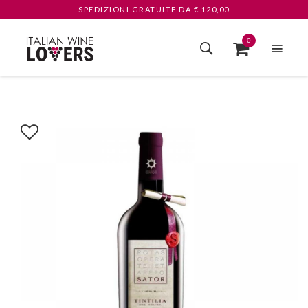
SPEDIZIONI GRATUITE
DA € 120,00
0