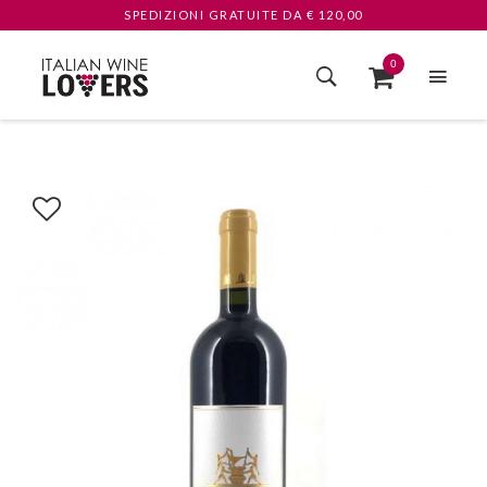
SPEDIZIONI GRATUITE
DA € 120,00
0