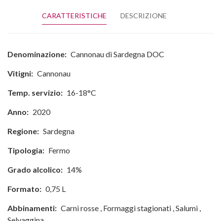
CARATTERISTICHE
DESCRIZIONE
Denominazione:
Cannonau di Sardegna DOC
Vitigni:
Cannonau
Temp. servizio:
16-18°C
Anno:
2020
Regione:
Sardegna
Tipologia:
Fermo
Grado alcolico:
14%
Formato:
0,75 L
Abbinamenti:
Carni rosse
,
Formaggi stagionati
,
Salumi
,
Selvaggina