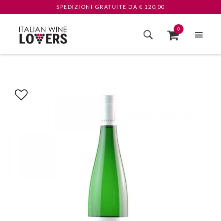
SPEDIZIONI GRATUITE
DA € 120,00
0