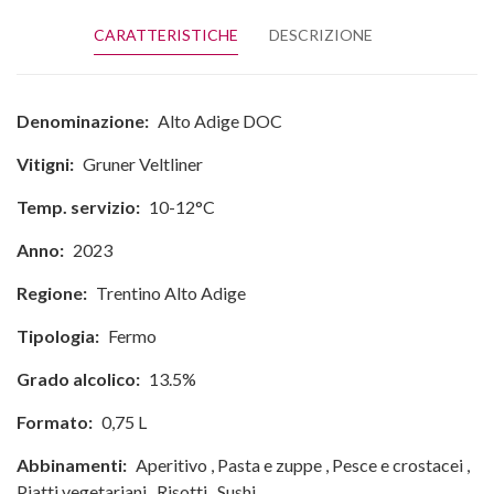
CARATTERISTICHE
DESCRIZIONE
Denominazione:
Alto Adige DOC
Vitigni:
Gruner Veltliner
Temp. servizio:
10-12°C
Anno:
2023
Regione:
Trentino Alto Adige
Tipologia:
Fermo
Grado alcolico:
13.5%
Formato:
0,75 L
Abbinamenti:
Aperitivo
,
Pasta e zuppe
,
Pesce e crostacei
,
Piatti vegetariani
,
Risotti
,
Sushi